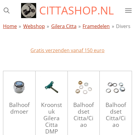
CITTASHOP.NL
Ga
direct
naar
Home
»
Webshop
»
Gilera Citta
»
Framedelen
»
Divers
de
hoofdinhoud
Gratis verzenden vanaf 150 euro
Balhoof
Kroonst
Balhoof
Balhoof
dmoer
uk
dset
dset
Gilera
Citta/Ci
Citta/Ci
Citta
ao
ao
DMP