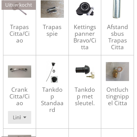
Uitverkocht
Trapas
Trapas
Kettings
Afstand
Citta/Ci
spie
panner
sbus
ao
Bravo/Ci
Trapas
tta
Citta
Crank
Tankdo
Tankdo
Ontluch
Citta/Ci
p
p met
tingnipp
ao
Standaa
sleutel.
el Citta
rd