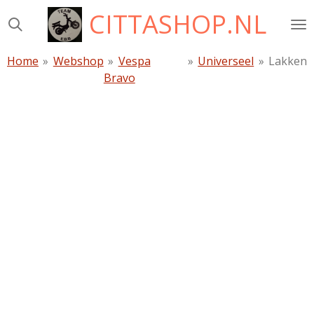
CITTASHOP.NL
Ga
direct
naar
Home
»
Webshop
»
Vespa
»
Universeel
»
Lakken
de
Bravo
hoofdinhoud