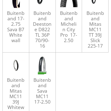
Buitenb
Buitenb
Buitenb
Buitenb
and 17-
and
and
and
2.75
Deeston
Micheli
Mitas
Sava B7
e D822
n City
MC11
White
TL 36P
Pro 17-
TT 39J
wall
70/90-
2.50
Slick
16
225-17
Buitenb
Buitenb
and
and
Mitas
Sava
MC11
MC11
39J
17-2.50
Whitew