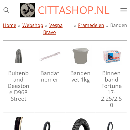
CITTASHOP.NL
Ga
direct
naar
Home
»
Webshop
»
Vespa
»
Framedelen
»
Banden
de
Bravo
hoofdinhoud
Buitenb
Bandaf
Banden
Binnen
and
nemer
vet 1kg
band
Deeston
Fortune
e D968
17-
Street
2.25/2.5
0