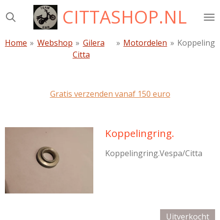
CITTASHOP.NL
Ga
direct
naar
Home
»
Webshop
»
Gilera
»
Motordelen
»
Koppeling
de
Citta
hoofdinhoud
Gratis verzenden vanaf 150 euro
Koppelingring.
Koppelingring.Vespa/Citta
Uitverkocht