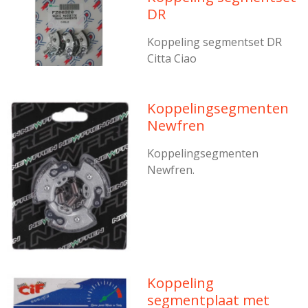
DR
Koppeling segmentset DR
Citta Ciao
Koppelingsegmenten
Newfren
Koppelingsegmenten
Newfren.
Koppeling
segmentplaat met