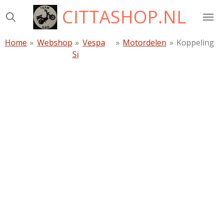
CITTASHOP.NL
Ga
direct
naar
Home
»
Webshop
»
Vespa
»
Motordelen
»
Koppeling
de
Si
hoofdinhoud