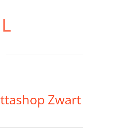
NL
ittashop Zwart