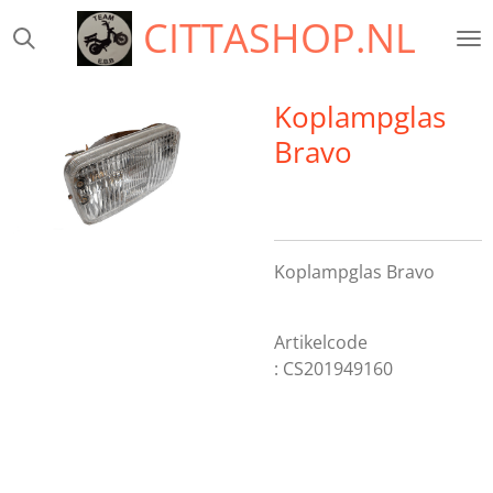
CITTASHOP.NL
Ga
direct
naar
de
Koplampglas
hoofdinhoud
Bravo
Koplampglas Bravo
Artikelcode
: CS201949160