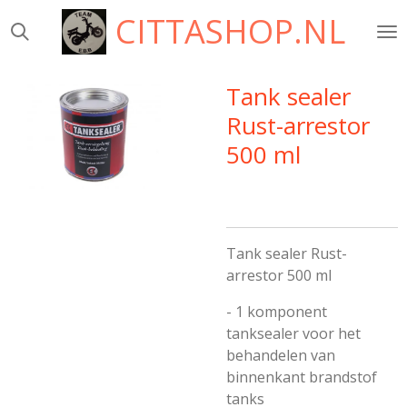
CITTASHOP.NL
Ga
direct
naar
de
Tank sealer
hoofdinhoud
Rust-arrestor
500 ml
Tank sealer Rust-
arrestor 500 ml
- 1 komponent
tanksealer voor het
behandelen van
binnenkant brandstof
tanks