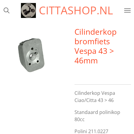
CITTASHOP.NL
Ga
direct
naar
de
Cilinderkop
hoofdinhoud
bromfiets
Vespa 43 >
46mm
Cilinderkop Vespa
Ciao/Citta 43 > 46
Standaard polinikop
80cc
Polini 211.0227