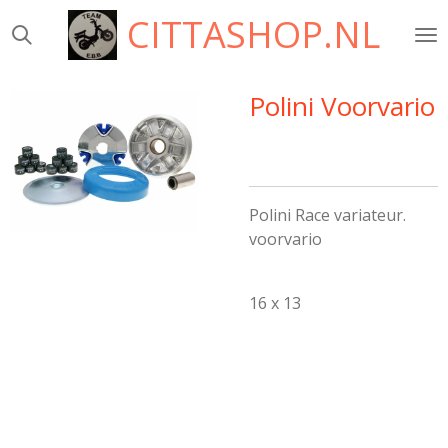
CITTASHOP.NL
Ga
direct
naar
de
Polini Voorvario
hoofdinhoud
Polini Race variateur.
voorvario
16 x 13