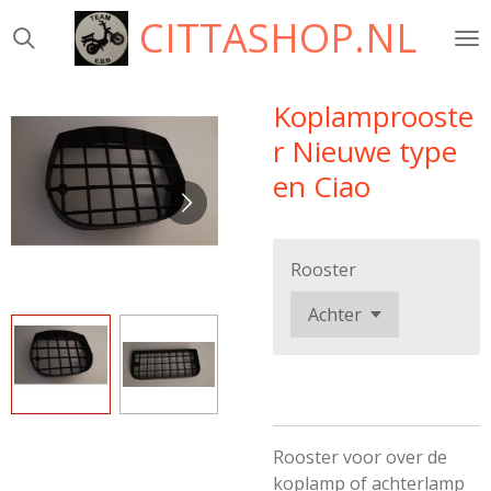
CITTASHOP.NL
Ga
direct
naar
de
Koplamprooste
hoofdinhoud
r Nieuwe type
en Ciao
Rooster
Rooster voor over de
koplamp of achterlamp