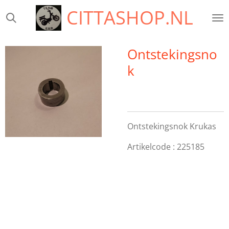
CITTASHOP.NL
Ga
direct
naar
de
Ontstekingsno
hoofdinhoud
k
Ontstekingsnok Krukas
Artikelcode : 225185