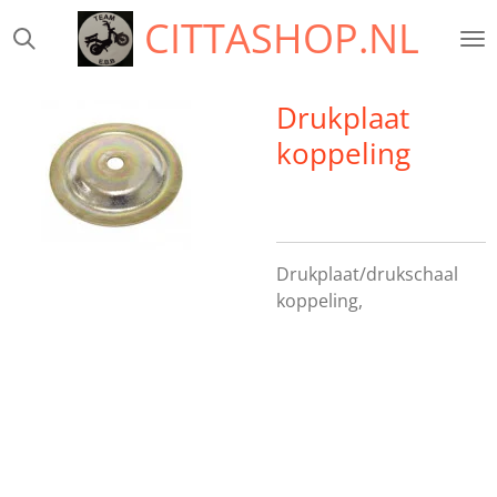
CITTASHOP.NL
Ga
direct
naar
de
Drukplaat
hoofdinhoud
koppeling
Drukplaat/drukschaal
koppeling,