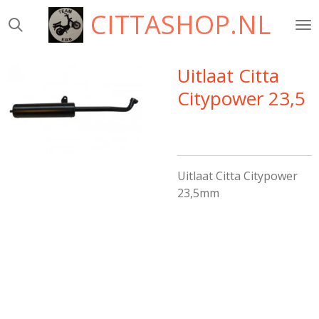
CITTASHOP.NL
Ga
direct
naar
de
Uitlaat Citta
hoofdinhoud
Citypower 23,5
Uitlaat Citta Citypower
23,5mm