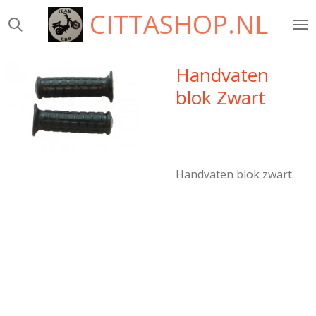
CITTASHOP.NL
Ga
direct
naar
de
Handvaten
hoofdinhoud
blok Zwart
Handvaten blok zwart.