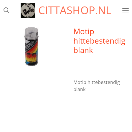
CITTASHOP.NL
Ga
direct
naar
de
Motip
hoofdinhoud
hittebestendig
blank
Motip hittebestendig
blank