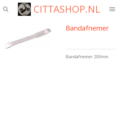
CITTASHOP.NL
Ga
direct
naar
de
Bandafnemer
hoofdinhoud
Bandafnemer 200mm