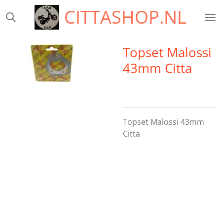
CITTASHOP.NL
Ga
direct
naar
de
Topset Malossi
hoofdinhoud
43mm Citta
Topset Malossi 43mm
Citta