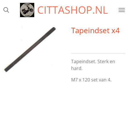
CITTASHOP.NL
Ga
direct
naar
de
Tapeindset x4
hoofdinhoud
Tapeindset. Sterk en
hard.
M7 x 120 set van 4.