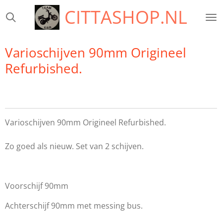
CITTASHOP.NL
Ga
direct
naar
de
Varioschijven 90mm Origineel
hoofdinhoud
Refurbished.
Varioschijven 90mm Origineel Refurbished.
Zo goed als nieuw. Set van 2 schijven.
Voorschijf 90mm
Achterschijf 90mm met messing bus.