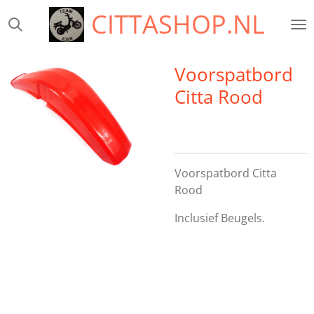
CITTASHOP.NL
Ga
direct
naar
de
Voorspatbord
hoofdinhoud
Citta Rood
Voorspatbord Citta
Rood
Inclusief Beugels.