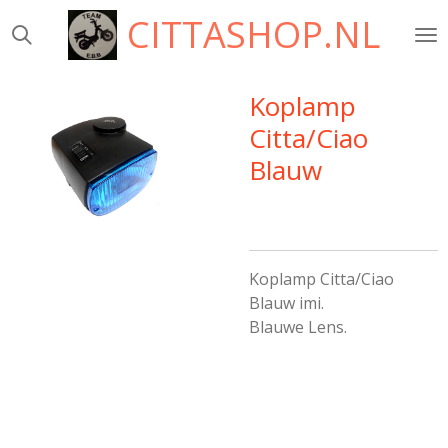
CITTASHOP.NL
Ga
direct
naar
de
Koplamp
hoofdinhoud
Citta/Ciao
Blauw
Koplamp Citta/Ciao
Blauw imi.
Blauwe Lens.