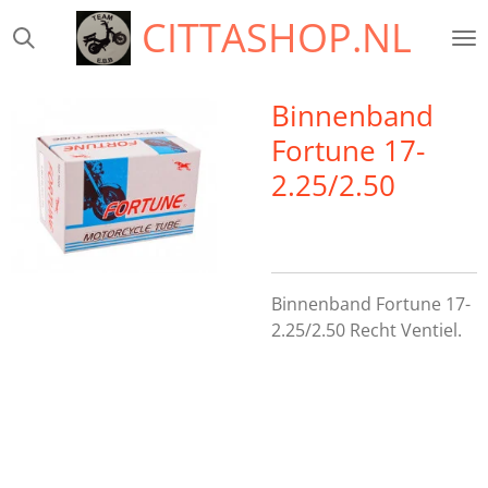
CITTASHOP.NL
Ga
direct
naar
de
Binnenband
hoofdinhoud
Fortune 17-
2.25/2.50
Binnenband Fortune 17-
2.25/2.50 Recht Ventiel.