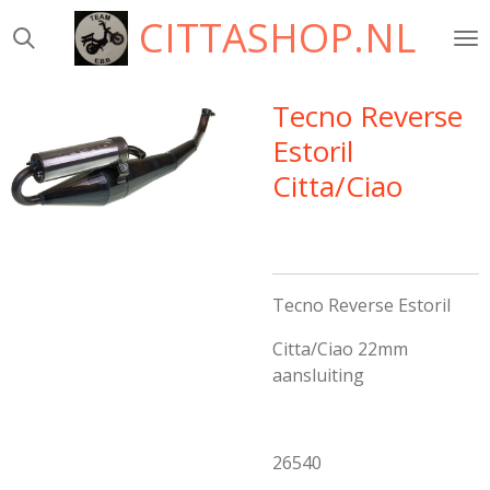
CITTASHOP.NL
Ga
direct
naar
de
Tecno Reverse
hoofdinhoud
Estoril
Citta/Ciao
Tecno Reverse Estoril
Citta/Ciao 22mm
aansluiting
26540