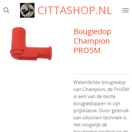
CITTASHOP.NL
Ga
direct
naar
de
Bougiedop
hoofdinhoud
Champion
PRO5M
Waterdichte bougiedop
van Champion, de Pro5M
is een van de beste
bougiedoppen in zijn
prijsklasse. Door gebruik
van siliconen techniek is
het mogelijk de
bougiedop perfect op de