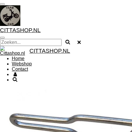
Ga
direct
naar
de
hoofdinhoud
CITTASHOP.NL
CITTASHOP.NL
Home
Webshop
Contact